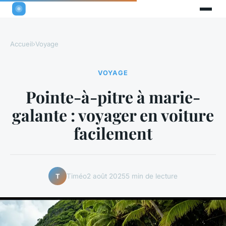
Accueil
›
Voyage
VOYAGE
Pointe-à-pitre à marie-
galante : voyager en voiture
facilement
Timéo
2 août 2025
5 min de lecture
T