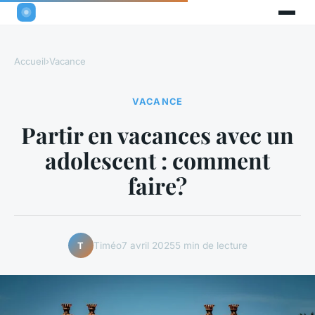
Accueil
›
Vacance
VACANCE
Partir en vacances avec un
adolescent : comment
faire?
Timéo
7 avril 2025
5 min de lecture
T