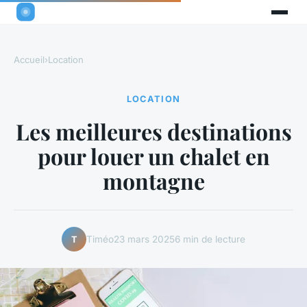
Accueil
›
Location
LOCATION
Les meilleures destinations
pour louer un chalet en
montagne
Timéo
23 mars 2025
6 min de lecture
T