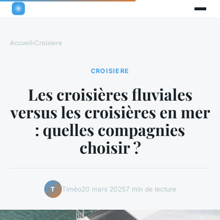
Accueil
›
Croisiere
CROISIERE
Les croisières fluviales
versus les croisières en mer
: quelles compagnies
choisir ?
Timéo
20 mars 2025
7 min de lecture
T