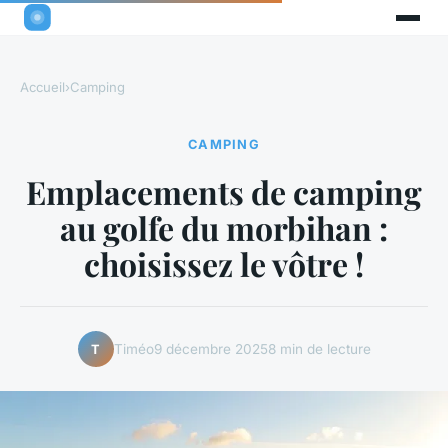
Accueil
›
Camping
CAMPING
Emplacements de camping
au golfe du morbihan :
choisissez le vôtre !
Timéo
9 décembre 2025
8 min de lecture
T